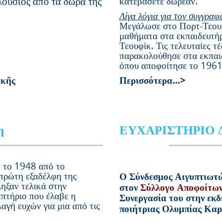
λούσιος ἀπό τά δῶρα τῆς
κατεβάσετε δωρεάν.
Λίγα λόγια για τον συγγραφ
Μεγάλωσε στο Πορτ-Τεουφ
μαθήματα στα εκπαιδευτήρ
Τεουφίκ. Τις τελευταίες τ
παρακολούθησε στα εκπαι
όπου αποφοίτησε το 1961
ικῆς
Περισσότερα...>
η
ΕΥΧΑΡΙΣΤΗΡΙΟ
 το 1948 από το
πρώτη εξαδέλφη της
Ο Σύνδεσμος Αιγυπτιωτώ
ηξαν τελικά στην
στον
Σύλλογο Αποφοίτω
επτήριο που έλαβε η
Συνεργασία του
στην εκ
αγή ευχών για μια από τις
ποιήτριας Ολυμπίας Καρ