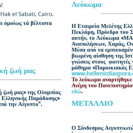
Λεύκωμα
α!
 Hak el Sabati, Cairo.
ι ὁμοίως τά βέλτιστα
Η Εταιρεία Μελέτης Ελλ
Πεκλάρη, Πρόεδρο του Σ
αυτήν, το Λεύκωμα «ΜΑΝ
Αναπολήσεων, Χαράς, Ον
Μέσα από τα εμπνευσμένα
βιωμένη αίσθηση της Ιστ
γνώσεις στους φοιτητές 
μάθημα «Παροικιακός Ελ
ική ζωή μας
www.hellenicdiaspora
Το λεύκωμα αναρτήθηκε
Ανέμη του Πανεπιστημίου
εδώ
.
ή ζωή μας» της Ολυμπίας
υ Ελληνικής Παράδοσης»
ΜΕΤΑΛΛΙΟ
από την Αίγυπτο".
Ο Σύνδεσμος Αιγυπτιωτώ