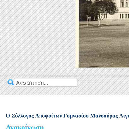
(C) http://TheCoder.vn
Ο Σύλλογος Αποφοίτων Γυμνασίου Μανσούρας Αιγύπ
Ανακοίνωση