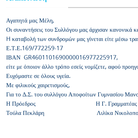
Αγαπητά μας Μέλη,
Οι συναντήσεις του Συλλόγου μας άρχισαν κανονικά κ
H καταβολή των συνδρομών μας γίνεται είτε μέσω τρ
Ε.Τ.Ε.169/772259-17
ΙΒΑΝ GR4601101690000016977225917,
είτε με όποιον άλλο τρόπο εσείς νομίζετε, αφού προ
Ευχόμαστε σε όλους υγεία.
Με φιλικούς χαιρετισμούς,
Για το Δ.Σ. του συλλόγου Αποφοίτων Γυμνασίου Μαν
Η Πρόεδρος Η Γ. Γραμματέας
Τούλα Πεκλάρη Λιλίκα Νικολοπού