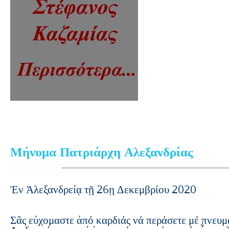
Μήνυμα Πατριάρχη Αλεξανδρίας
Ἐν Ἀλεξανδρείᾳ τῇ 26ῃ Δεκεμβρίου 2020
Σᾶς εὐ
χ
ομαστε ἀπό καρδιάς νά περάσετε μέ πνευμ