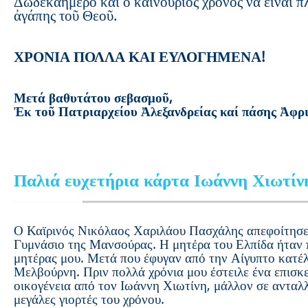
Δωδεκαήμερο καί ὁ καινούριος χρόνος νά εἶναι π
ἀγάπης τοῦ Θεοῦ.
ΧΡΟΝΙΑ ΠΟΛΛΑ ΚΑΙ ΕΥΛΟΓΗΜΕΝΑ!
Μετά βαθυτάτου σεβασμοῦ,
Ἐκ τοῦ Πατριαρχείου Ἀλεξανδρείας καί πάσης Ἀφρ
Παλιά ευχετήρια κάρτα Ιωάννη Χιωτίν
Ο Καϊρινός Νικόλαος Χαριλάου Πασχάλης απεφοίτησε
Γυμνάσιο της Μανσούρας. Η μητέρα του Ελπίδα ήταν 
μητέρας μου. Μετά που έφυγαν από την Αίγυπτο κατέλ
Μελβούρνη. Πριν πολλά χρόνια μου έστειλε ένα επισκ
οικογένεια από τον Ιωάννη Χιωτίνη, μάλλον σε ανταλλ
μεγάλες γιορτές του χρόνου.