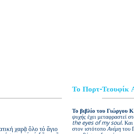
Το Πορτ-Τεουφίκ 
Το βιβλίο του Γιώργου 
ψυχής
έχει μεταφραστεί στ
the eyes of my soul
. Και
ατική χαρᾷ ὅλο τό ἅγιο
στον ιστότοπο
Ανέμη
του Π