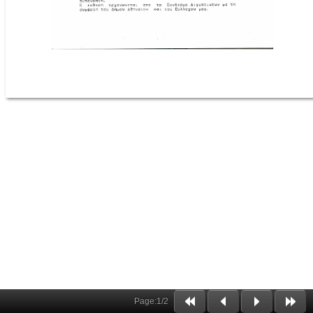
Page:
1
/
2