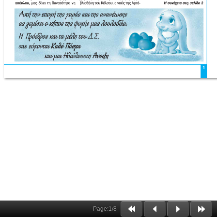
Page:
1
/
8