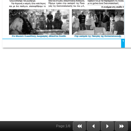
Page:
1
/
8