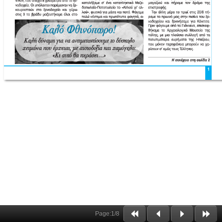
Page:
1
/
8