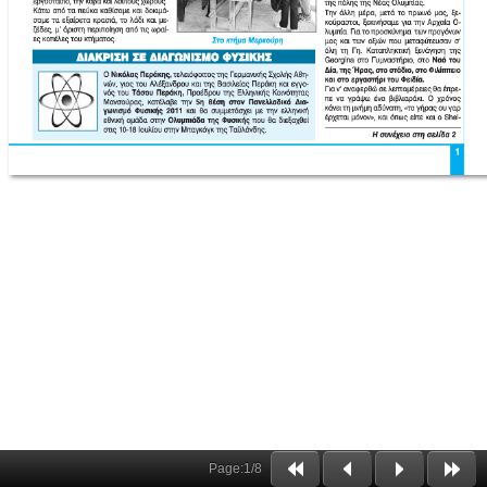
Page:
1
/
8