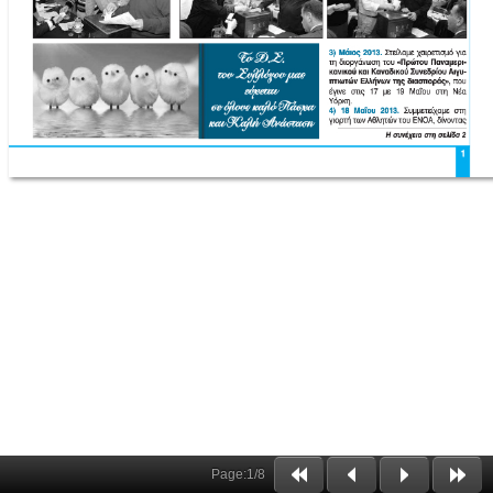
Page:
1
/
8