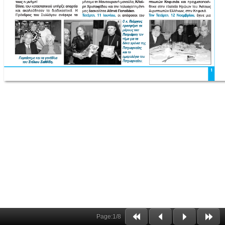
Page:
1
/
8