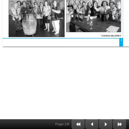
Page:
1
/
8