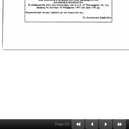
Page:
1
/
5