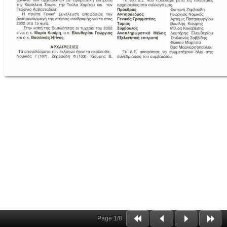
Page:
1
/
8