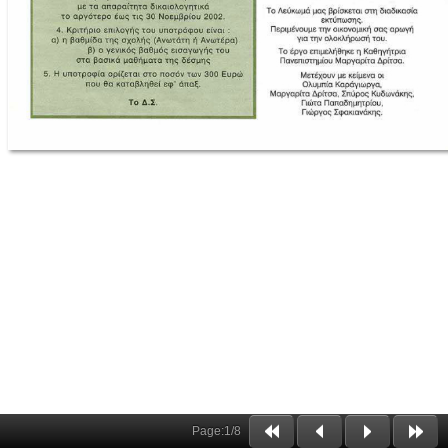
Page:
1
/
8