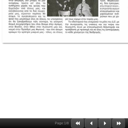
Page:
1
/
8