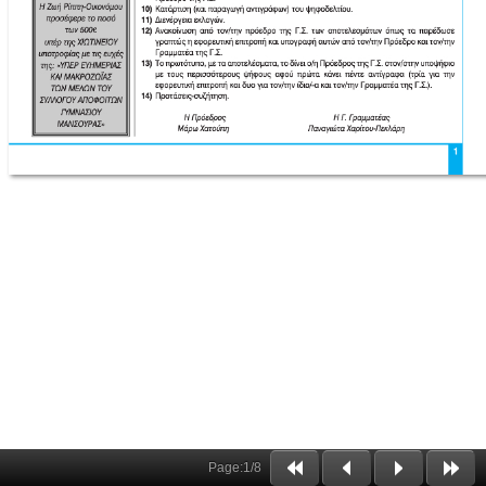
Page:
1
/
8