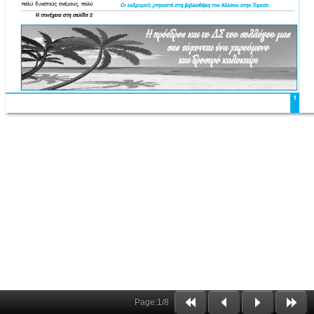
Page:
1
/
8