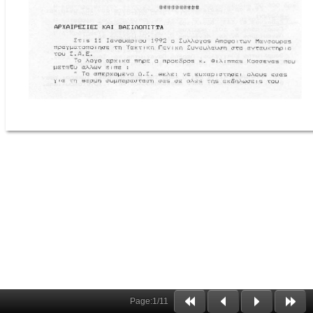
Page:
1
/
11