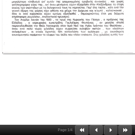
Page:
1
/
4