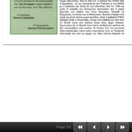
Page:
1
/
8