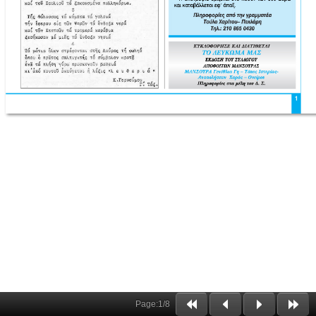
Page:
1
/
8