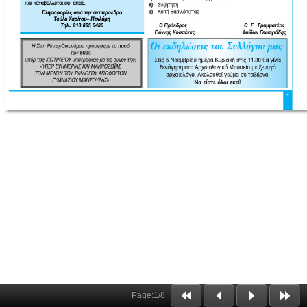
Page:
1
/
8