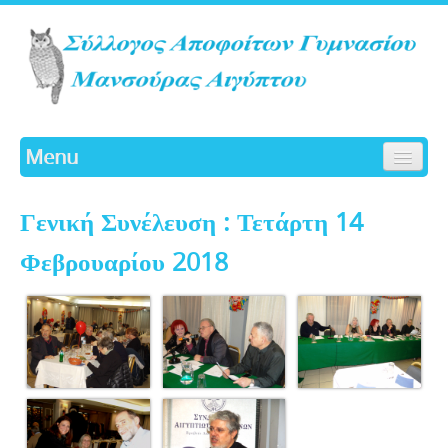
Menu
ΑΡΧΙΚΗ
Γενική Συνέλευση : Τετάρτη 14
ΙΣΤΟΡΙΚΟ
ΓΛΑΥΚΑ
Φεβρουαρίου 2018
ΔΡΑΣΤΗΡΙΟΤΗΤΕΣ
ΔΙΟΙΚΗΤΙΚΟ ΣΥΜΒΟΥΛΙΟ