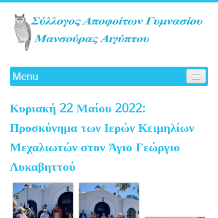
Menu
ΑΡΧΙΚΗ
Κυριακή 22 Μαίου 2022:
ΙΣΤΟΡΙΚΟ
ΓΛΑΥΚΑ
Προσκύνημα των Ιερών Κειμηλίων
ΔΡΑΣΤΗΡΙΟΤΗΤΕΣ
Μεχαλιωτών στον Άγιο Γεώργιο
ΔΙΟΙΚΗΤΙΚΟ ΣΥΜΒΟΥΛΙΟ
Λυκαβηττού