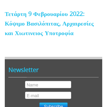
Τετάρτη 9 Φεβρουαρίου 2022:
Κόψιμο Βασιλόπιτας, Αρχαιρεσίες
και Χιωτινειος Υποτροφία
Newsletter