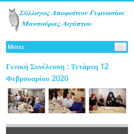
Menu
ΑΡΧΙΚΗ
Γενική Συνέλευση : Τετάρτη 12
ΙΣΤΟΡΙΚΟ
ΓΛΑΥΚΑ
Φεβρουαρίου 2020
ΔΡΑΣΤΗΡΙΟΤΗΤΕΣ
ΔΙΟΙΚΗΤΙΚΟ ΣΥΜΒΟΥΛΙΟ