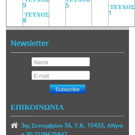
9
5
ΤΕΥΧΟΣ
1
ΤΕΥΧΟΣ
8
Newsletter
ΕΠΙΚΟΙΝΩΝΙΑ
3ης Σεπτεμβρίου 56, Τ.Κ. 10433, Αθήνα
+ 30
2108625842