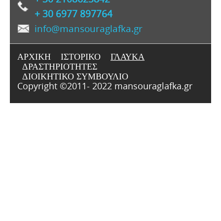
+ 30 6977 897764
info@mansouraglafka.gr
ΑΡΧΙΚΗ
ΙΣΤΟΡΙΚΟ
ΓΛΑΥΚΑ
ΔΡΑΣΤΗΡΙΟΤΗΤΕΣ
ΔΙΟΙΚΗΤΙΚΟ ΣΥΜΒΟΥΛΙΟ
Copyright ©2011- 2022 mansouraglafka.gr
Copyright (c) 2012. Designed by
TheCoders.vn
- High quality free Joomla!
Templates.