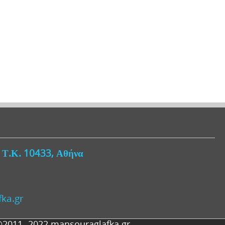
, Τ.Κ. 10433, Αθήνα
ka.gr
©2011- 2022 mansouraglafka.gr